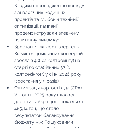
Завдяки впровадженню досвіду 
з аналогічних медичних 
проектів та глибокій технічній 
оптимізації, кампанії 
продемонстрували впевнену 
позитивну динаміку:
Зростання кількості звернень: 
Кількість щомісячних конверсій 
зросла з 4 (без колтрекінгу) на 
старті до стабільних 37 (з 
колтрекінгом) у січні 2026 року 
(зростання у 9 разів).
Оптимізація вартості ліда (CPA): 
У жовтні 2025 року вдалося 
досягти найкращого показника 
485,14 грн, що стало 
результатом балансування 
бюджету між Пошуковими 