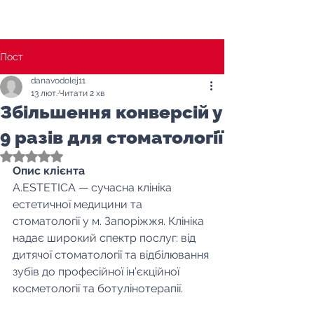
Пост
danavodolej11
13 лют.
Читати 2 хв
Збільшення конверсій у
9 разів для стоматології
Оцінка: NaN з 5 зірок.
Опис клієнта
A.ESTETICA — сучасна клініка 
естетичної медицини та 
стоматології у м. Запоріжжя. Клініка 
надає широкий спектр послуг: від 
дитячої стоматології та відбілювання 
зубів до професійної ін’єкційної 
косметології та ботулінотерапії.