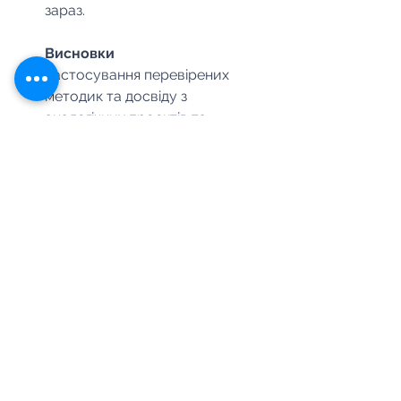
зараз.
Висновки
Застосування перевірених 
методик та досвіду з 
аналогічних проектів та 
підключення колтрекінгу 
дозволило клініці A.ESTETICA 
швидко пройти етап 
тестування та вийти на 
стабільну вартість залучення 
клієнта. Правильна побудова 
аналітики та фокус на 
аудиторіях конкурентів стали 
ключовими факторами успіху.
Наступним етапом розвитку 
стане масштабування найбільш 
прибуткових послуг та 