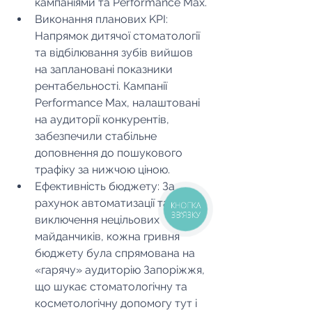
кампаніями та Performance Max.
Виконання планових KPI: 
Напрямок дитячої стоматології 
та відбілювання зубів вийшов 
на заплановані показники 
рентабельності. Кампанії 
Performance Max, налаштовані 
на аудиторії конкурентів, 
забезпечили стабільне 
доповнення до пошукового 
трафіку за нижчою ціною.
Ефективність бюджету: За 
рахунок автоматизації та 
КНОПКА
ЗВ'ЯЗКУ
виключення нецільових 
майданчиків, кожна гривня 
бюджету була спрямована на 
«гарячу» аудиторію Запоріжжя, 
що шукає стоматологічну та 
косметологічну допомогу тут і 