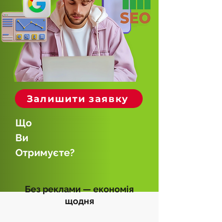
Залишити заявку
Що
Ви
Отримуєте?
Без реклами — економія
щодня