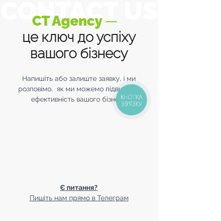
CONTACT US
CT Agency
—
це ключ до успіху
вашого бізнесу
Напишіть або залиште заявку, і ми
розповімо, як ми можемо підвищити
КНОПКА
ефективність вашого бізнесу
ЗВ'ЯЗКУ
Є питання?
Пишіть нам прямо в Телеграм