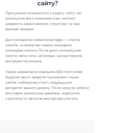
сайту?
Просування починається з аудиту сайту: ми
аналізуємо його технічний стан, контент,
швидкість завантаження, структуру та інші
важливі чинники.
Далі складаємо семантичне ядро — список
запитів, за якими вас мають знаходити
потенційні клієнти. Після цього оптимізуємо
тексти, мета-теги, заголовки, налаштовуємо
внутрішні посилання.
Також займаємося зовнішнім SEO: поступово
будуємо якісні зворотні посилання з інших
сайтів, публікуємо статті, покращуємо
авторитет вашого домену. Після запуску роботи
регулярно аналізуємо динаміку, коригуємо
стратегію та звітуємо вам про результати.