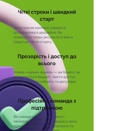
Чіткі строки і швидкий
старт
Запускаємо кампанії швидко й
дотримуємося дедлайнів. Ви
отримуєте перші результати вже в
перші дні після старту.
Прозорість і доступ до
всього
Ніяких «чорних ящиків» — ви бачите, як
витрачається бюджет, маєте доступ
до рекламного кабінету та регулярні
звіти.
Професійна команда з
підтримкою
Ви завжди на зв’язку з проєкт-
менеджером, який супроводжує весь
процес, відповідає на запитання та
вирішує задачі оперативно.