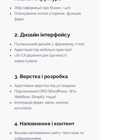
Збір інформації про бізнес і цілі
Планування логіки сторінок, функцій,
форм
2. Дизайн інтерфейсу
Пунікальний дизайн у фірмовому стилі
Адаптація під мобільні пристрої
UX/UI рішення для зручності
користувача
3. Верстка і розробка
Адаптивна верстка під усі екрани
Підключення CMS (WordPress, Wix,
Webflow, Shopify тощо)
Інтеграція форм, мапи, кнопок,
каталогів
4. Наповнення і контент
Базове наповнення сайту текстами та
зображеннями