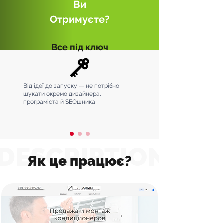
Ви
Отримуєте?
Все під ключ
Від ідеї до запуску — не потрібно
шукати окремо дизайнера,
програміста й SEOшника
DESCRIPTION
Як це працює?