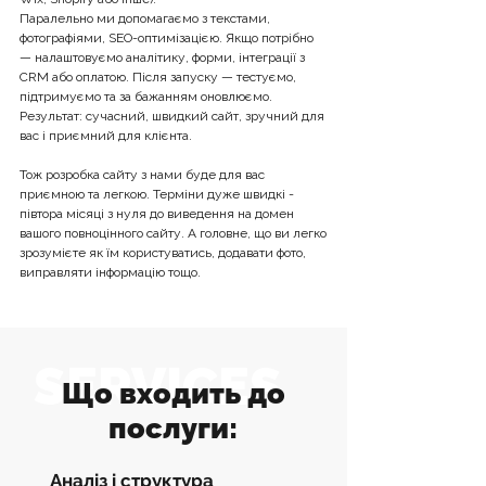
Паралельно ми допомагаємо з текстами,
фотографіями, SEO-оптимізацією. Якщо потрібно
— налаштовуємо аналітику, форми, інтеграції з
CRM або оплатою. Після запуску — тестуємо,
підтримуємо та за бажанням оновлюємо.
Результат: сучасний, швидкий сайт, зручний для
вас і приємний для клієнта.
Тож розробка сайту з нами буде для вас
приємною та легкою. Терміни дуже швидкі -
півтора місяці з нуля до виведення на домен
вашого повноцінного сайту. А головне, що ви легко
зрозумієте як їм користуватись, додавати фото,
виправляти інформацію тощо.
SERVICES
Що входить до
послуги:
Аналіз і структура