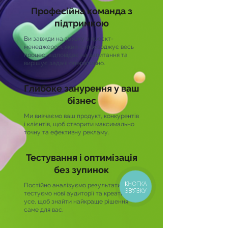
Професійна команда з
підтримкою
Ви завжди на зв’язку з проєкт-
менеджером, який супроводжує весь
процес, відповідає на запитання та
вирішує задачі оперативно.
Глибоке занурення у ваш
бізнес
Ми вивчаємо ваш продукт, конкурентів
і клієнтів, щоб створити максимально
точну та ефективну рекламу.
Тестування і оптимізація
без зупинок
КНОПКА
Постійно аналізуємо результати,
ЗВ'ЯЗКУ
тестуємо нові аудиторії та креативи —
усе, щоб знайти найкраще рішення
саме для вас.