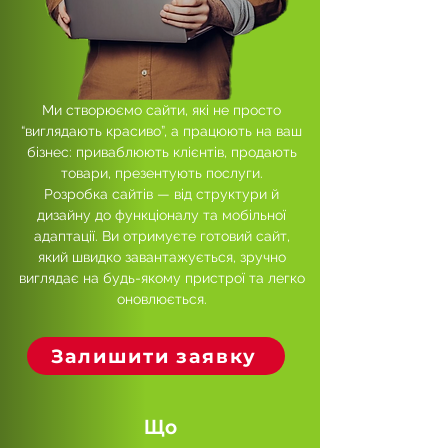
Ми створюємо сайти, які не просто
“виглядають красиво”, а працюють на ваш
бізнес: приваблюють клієнтів, продають
товари, презентують послуги.
Розробка сайтів — від структури й
дизайну до функціоналу та мобільної
адаптації. Ви отримуєте готовий сайт,
який швидко завантажується, зручно
виглядає на будь-якому пристрої та легко
оновлюється.
Залишити заявку
Що