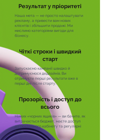
Результат у пріоритеті
Наша мета — не просто налаштувати
рекламу, а привести вам нових
клієнтів і збільшити продажі. Ми
мислимо категоріями вигоди для
бізнесу.
Чіткі строки і швидкий
старт
Запускаємо кампанії швидко й
дотримуємося дедлайнів. Ви
отримуєте перші результати вже в
перші дні після старту.
Прозорість і доступ до
всього
Ніяких «чорних ящиків» — ви бачите, як
витрачається бюджет, маєте доступ
до рекламного кабінету та регулярні
звіти.