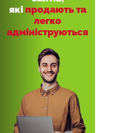
які
продають та
легко
адмініструються